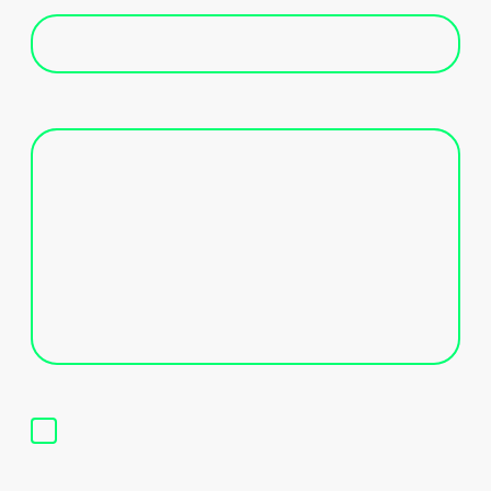
Nachricht
*
Ich bin damit einverstanden, dass diese Daten zum
Zwecke der Kontaktaufnahme gespeichert und
verarbeitet werden. Mir ist bekannt, dass ich meine
Einwilligung jederzeit widerrufen kann.
*